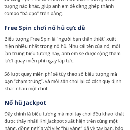
tượng nào khác, giúp anh em dễ dàng ghép thành
combo “bá đạo” trên bảng.
Free Spin chơi nổ hũ cực dễ
Biểu tượng Free Spin là “người bạn thân thiết” xuất
hiện nhiều nhất trong nổ hũ. Như cái tên của nó, mỗi
lần trúng biểu tượng này, anh em sẽ được cộng thêm
lượt quay miễn phí ngay lập tức.
Số lượt quay miễn phí sẽ tùy theo số biểu tượng mà
bạn “chạm trúng”, và mỗi sân chơi lại có cách quy định
khác nhau một chút.
Nổ hũ Jackpot
Đây chính là biểu tượng mà mọi tay chơi đều khao khát
được thấy nhất! Khi Jackpot xuất hiện trên cùng một
hàng, đồng nghĩa với việc “hũ vàng” đã về tay bạn, báo