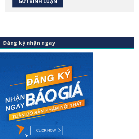
Đăng ký nhận ngay