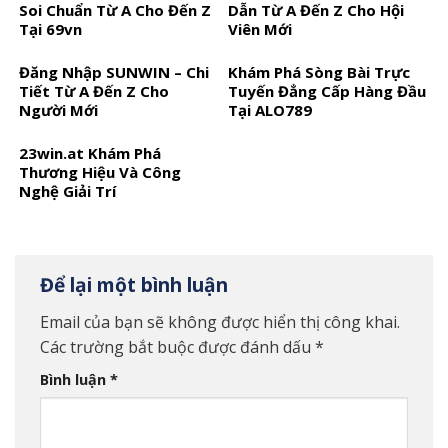
Soi Chuẩn Từ A Cho Đến Z
Dẫn Từ A Đến Z Cho Hội
Tại 69vn
Viên Mới
Đăng Nhập SUNWIN – Chi
Khám Phá Sòng Bài Trực
Tiết Từ A Đến Z Cho
Tuyến Đẳng Cấp Hàng Đầu
Người Mới
Tại ALO789
23win.at Khám Phá
Thương Hiệu Và Công
Nghệ Giải Trí
Để lại một bình luận
Email của bạn sẽ không được hiển thị công khai.
Các trường bắt buộc được đánh dấu
*
Bình luận
*