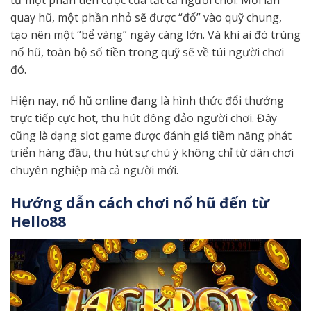
quay hũ, một phần nhỏ sẽ được “đổ” vào quỹ chung,
tạo nên một “bể vàng” ngày càng lớn. Và khi ai đó trúng
nổ hũ, toàn bộ số tiền trong quỹ sẽ về túi người chơi
đó.
Hiện nay, nổ hũ online đang là hình thức đổi thưởng
trực tiếp cực hot, thu hút đông đảo người chơi. Đây
cũng là dạng slot game được đánh giá tiềm năng phát
triển hàng đầu, thu hút sự chú ý không chỉ từ dân chơi
chuyên nghiệp mà cả người mới.
Hướng dẫn cách chơi nổ hũ đến từ
Hello88