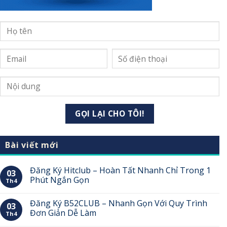
Bài viết mới
Đăng Ký Hitclub – Hoàn Tất Nhanh Chỉ Trong 1
03
Phút Ngắn Gọn
Th4
Đăng Ký B52CLUB – Nhanh Gọn Với Quy Trình
03
Đơn Giản Dễ Làm
Th4