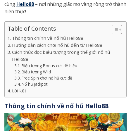
cùng
Hello88
– nơi những giấc mơ vàng ròng trở thành
hiện thực!
Table of Contents
Thông tin chính về nổ hũ Hello88
Hướng dẫn cách chơi nổ hũ đến từ Hello88
Cách thức đọc biểu tượng trong thế giới nổ hũ
Hello88
Biểu tượng Bonus cực dễ hiểu
Biểu tượng Wild
Free Spin chơi nổ hũ cực dễ
Nổ hũ Jackpot
Lời kết
Thông tin chính về nổ hũ Hello88