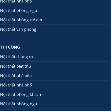
Nội thất nhà phố
Nội thất phòng ngủ
Nội thất phòng trẻ em
Nội thất văn phòng
THI CÔNG
Nội thất chung cư
Nội thất biệt thự
Nội thất nhà bếp
Nội thất nhà phố
Nội thất phòng khách
Nội thất phòng ngủ