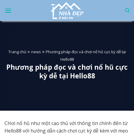
Skip
to
content
»
»
Trang chủ
news
Phương pháp đọc và chơi nổ hũ cực kỳ dễ tại
Hello88
Phương pháp đọc và chơi nổ hũ cực
kỳ dễ tại Hello88
CHơi nổ hũ như một cao thủ với thông tin chính đến từ
Hello88 với hướng dẫn cách chơi cực kỳ dễ kèm với mẹo