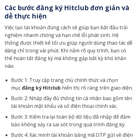
Các bước đăng ký Hitclub đơn giản và
dễ thực hiện
Việc tạo tài khoản đúng cách sẽ giúp bạn bắt đầu trải
nghiệm nhanh chóng và hạn chế lỗi phát sinh. Hệ
thống được thiết kế tối ưu giúp người dùng thao tác dễ
dàng chỉ trong vài phút. Khi nắm rõ quy trình, bạn có
thể hoàn tất đăng ký mà không gặp bất kỳ khó khăn
nào.
Bước 1: Truy cập trang chủ chính thức và chọn
mục
đăng ký Hitclub
hiển thị rõ ràng trên giao diện.
Bước 2: Nhập đầy đủ thông tin cá nhân bao gồm tên
tài khoản mật khẩu và số điện thoại chính xác.
Bước 3: Kiểm tra lại toàn bộ dữ liệu đã nhập để đảm
bảo không xảy ra sai sót trong quá trình đăng ký.
Bước 4: Xác minh tài khoản bằng mã OTP gửi về điện