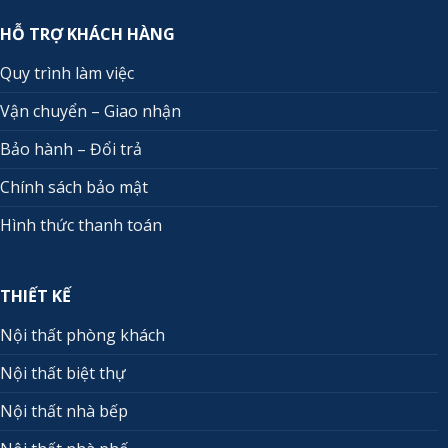
HỖ TRỢ KHÁCH HÀNG
Quy trình làm việc
Vận chuyển – Giao nhận
Bảo hành – Đổi trả
Chính sách bảo mật
Hình thức thanh toán
THIẾT KẾ
Nội thất phòng khách
Nội thất biệt thự
Nội thất nhà bếp