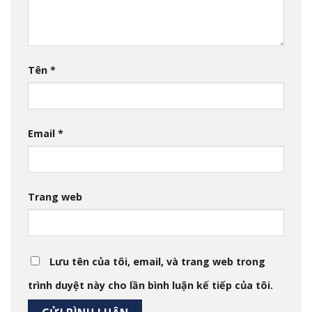
Tên
*
Email
*
Trang web
Lưu tên của tôi, email, và trang web trong
trình duyệt này cho lần bình luận kế tiếp của tôi.