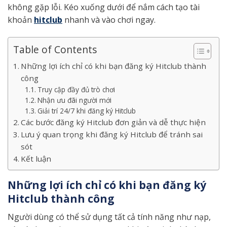
không gặp lỗi. Kéo xuống dưới để nắm cách tạo tài
khoản
hitclub
nhanh và vào chơi ngay.
Table of Contents
Những lợi ích chỉ có khi bạn đăng ký Hitclub thành
công
Truy cập đầy đủ trò chơi
Nhận ưu đãi người mới
Giải trí 24/7 khi đăng ký Hitclub
Các bước đăng ký Hitclub đơn giản và dễ thực hiện
Lưu ý quan trọng khi đăng ký Hitclub để tránh sai
sót
Kết luận
Những lợi ích chỉ có khi bạn đăng ký
Hitclub thành công
Người dùng có thể sử dụng tất cả tính năng như nạp,