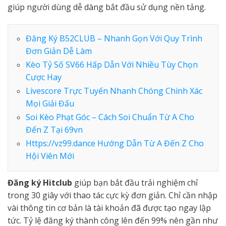
giúp người dùng dễ dàng bắt đầu sử dụng nền tảng.
Đăng Ký B52CLUB – Nhanh Gọn Với Quy Trình
Đơn Giản Dễ Làm
Kèo Tỷ Số SV66 Hấp Dẫn Với Nhiều Tùy Chọn
Cược Hay
Livescore Trực Tuyến Nhanh Chóng Chính Xác
Mọi Giải Đấu
Soi Kèo Phạt Góc – Cách Soi Chuẩn Từ A Cho
Đến Z Tại 69vn
Https://vz99.dance Hướng Dẫn Từ A Đến Z Cho
Hội Viên Mới
Đăng ký Hitclub
giúp bạn bắt đầu trải nghiệm chỉ
trong 30 giây với thao tác cực kỳ đơn giản. Chỉ cần nhập
vài thông tin cơ bản là tài khoản đã được tạo ngay lập
tức. Tỷ lệ đăng ký thành công lên đến 99% nên gần như