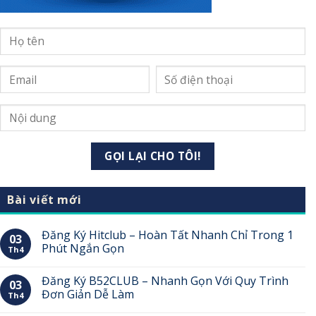
Bài viết mới
Đăng Ký Hitclub – Hoàn Tất Nhanh Chỉ Trong 1
03
Phút Ngắn Gọn
Th4
Đăng Ký B52CLUB – Nhanh Gọn Với Quy Trình
03
Đơn Giản Dễ Làm
Th4