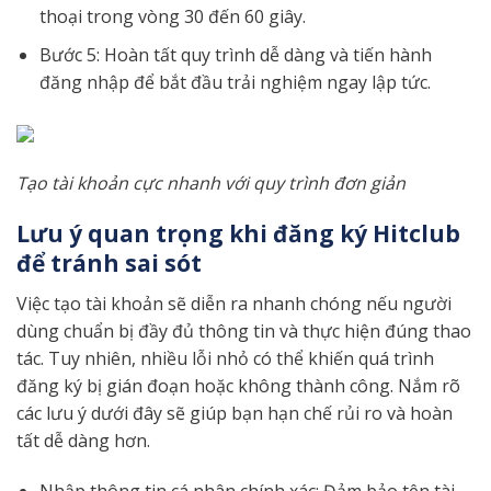
thoại trong vòng 30 đến 60 giây.
Bước 5: Hoàn tất quy trình dễ dàng và tiến hành
đăng nhập để bắt đầu trải nghiệm ngay lập tức.
Tạo tài khoản cực nhanh với quy trình đơn giản
Lưu ý quan trọng khi đăng ký Hitclub
để tránh sai sót
Việc tạo tài khoản sẽ diễn ra nhanh chóng nếu người
dùng chuẩn bị đầy đủ thông tin và thực hiện đúng thao
tác. Tuy nhiên, nhiều lỗi nhỏ có thể khiến quá trình
đăng ký bị gián đoạn hoặc không thành công. Nắm rõ
các lưu ý dưới đây sẽ giúp bạn hạn chế rủi ro và hoàn
tất dễ dàng hơn.
Nhập thông tin cá nhân chính xác: Đảm bảo tên tài