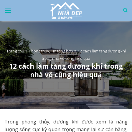
Skip
to
content
»
»
Trang chủ
Phong thủy, Tin tổng hợp
12 cách làm tăng dương khí
trong nhà vô cùng hiệu quả
12 cách làm tăng dương khí trong
nhà vô cùng hiệu quả
Trong phong thủy, dương khí được xem là năng
lượng sống cực kỳ quan trọng mang lại sự cân bằng,