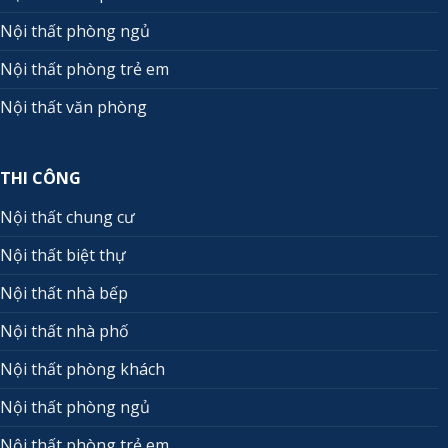
Nội thất phòng ngủ
Nội thất phòng trẻ em
Nội thất văn phòng
THI CÔNG
Nội thất chung cư
Nội thất biệt thự
Nội thất nhà bếp
Nội thất nhà phố
Nội thất phòng khách
Nội thất phòng ngủ
Nội thất phòng trẻ em