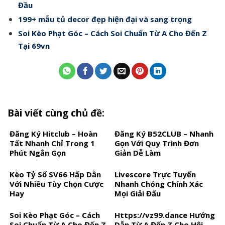
Đầu
199+ mẫu tủ decor đẹp hiện đại và sang trọng
Soi Kèo Phạt Góc – Cách Soi Chuẩn Từ A Cho Đến Z
Tại 69vn
Bài viết cùng chủ đề:
Đăng Ký Hitclub – Hoàn
Đăng Ký B52CLUB – Nhanh
Tất Nhanh Chỉ Trong 1
Gọn Với Quy Trình Đơn
Phút Ngắn Gọn
Giản Dễ Làm
Kèo Tỷ Số SV66 Hấp Dẫn
Livescore Trực Tuyến
Với Nhiều Tùy Chọn Cược
Nhanh Chóng Chính Xác
Hay
Mọi Giải Đấu
Soi Kèo Phạt Góc – Cách
Https://vz99.dance Hướng
Soi Chuẩn Từ A Cho Đến Z
Dẫn Từ A Đến Z Cho Hội