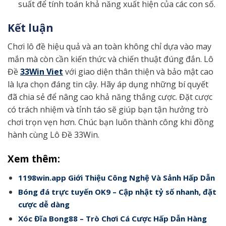
suất để tính toán khả năng xuất hiện của các con số.
Kết luận
Chơi lô đề hiệu quả và an toàn không chỉ dựa vào may
mắn mà còn cần kiến thức và chiến thuật đúng đắn. Lô
Đề
33Win Viet
với giao diện thân thiện và bảo mật cao
là lựa chọn đáng tin cậy. Hãy áp dụng những bí quyết
đã chia sẻ để nâng cao khả năng thắng cược. Đặt cược
có trách nhiệm và tỉnh táo sẽ giúp bạn tận hưởng trò
chơi trọn vẹn hơn. Chúc bạn luôn thành công khi đồng
hành cùng Lô Đề 33Win.
Xem thêm:
1198win.app Giới Thiệu Công Nghệ Và Sảnh Hấp Dẫn
Bóng đá trực tuyến OK9 – Cập nhật tỷ số nhanh, đặt
cược dễ dàng
Xóc Đĩa Bong88 – Trò Chơi Cá Cược Hấp Dẫn Hàng