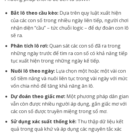
Bắt lô theo cầu kèo:
Dựa trên quy luật xuất hiện
của các con số trong nhiều ngày liên tiếp, người chơi
nhận diện “cầu” – tức chuỗi logic – để dự đoán con lô
sẽ ra.
Phân tích lô rơi:
Quan sát các con số đã ra trong
những ngày trước để tìm ra con số có khả năng tiếp
tục xuất hiện trong những ngày kế tiếp.
Nuôi lô theo ngày:
Lựa chọn một hoặc một vài con
số tiềm năng và nuôi liên tục trong vài ngày với mức
vốn chia nhỏ để tăng khả năng ăn lô.
Dự đoán theo giấc mơ:
Một phương pháp dân gian
vẫn còn được nhiều người áp dụng, gắn giấc mơ với
các con số được truyền miệng trong sổ mơ.
Sử dụng xác suất thống kê:
Thu thập dữ liệu kết
quả trong quá khứ và áp dụng các nguyên tắc xác