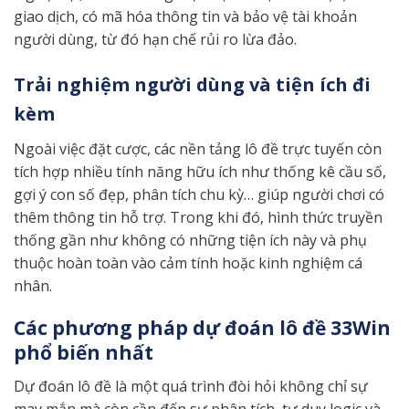
giao dịch, có mã hóa thông tin và bảo vệ tài khoản
người dùng, từ đó hạn chế rủi ro lừa đảo.
Trải nghiệm người dùng và tiện ích đi
kèm
Ngoài việc đặt cược, các nền tảng lô đề trực tuyến còn
tích hợp nhiều tính năng hữu ích như thống kê cầu số,
gợi ý con số đẹp, phân tích chu kỳ… giúp người chơi có
thêm thông tin hỗ trợ. Trong khi đó, hình thức truyền
thống gần như không có những tiện ích này và phụ
thuộc hoàn toàn vào cảm tính hoặc kinh nghiệm cá
nhân.
Các phương pháp dự đoán lô đề 33Win
phổ biến nhất
Dự đoán lô đề là một quá trình đòi hỏi không chỉ sự
may mắn mà còn cần đến sự phân tích, tư duy logic và