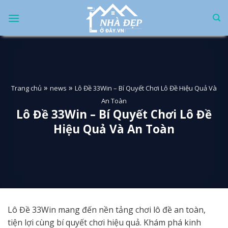
Skip
to
content
»
»
Trang chủ
news
Lô Đề 33Win – Bí Quyết Chơi Lô Đề Hiệu Quả Và
An Toàn
Lô Đề 33Win – Bí Quyết Chơi Lô Đề
Hiệu Quả Và An Toàn
Lô Đề 33Win mang đến nền tảng chơi lô đề an toàn,
tiện lợi cùng bí quyết chơi hiệu quả. Khám phá kinh