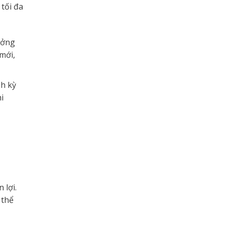
tối đa
ưởng
mới,
nh kỳ
i
 lợi.
 thể