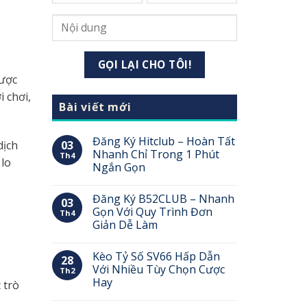
được
 chơi,
Bài viết mới
Đăng Ký Hitclub – Hoàn Tất
03
dịch
Nhanh Chỉ Trong 1 Phút
Th4
 lo
Ngắn Gọn
Đăng Ký B52CLUB – Nhanh
03
Gọn Với Quy Trình Đơn
Th4
Giản Dễ Làm
Kèo Tỷ Số SV66 Hấp Dẫn
28
Với Nhiều Tùy Chọn Cược
Th2
Hay
 trò