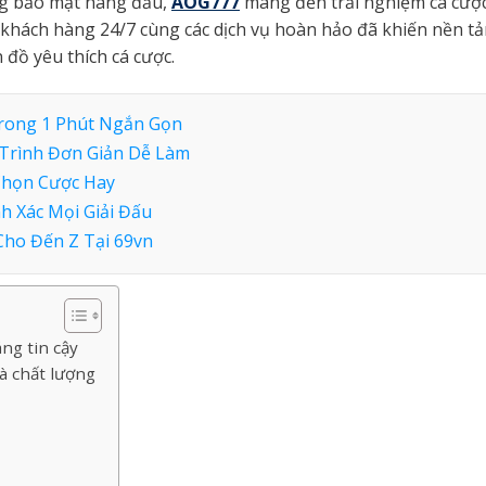
ống bảo mật hàng đầu,
AOG777
mang đến trải nghiệm cá cược
ợ khách hàng 24/7 cùng các dịch vụ hoàn hảo đã khiến nền t
 đồ yêu thích cá cược.
Trong 1 Phút Ngắn Gọn
Trình Đơn Giản Dễ Làm
Chọn Cược Hay
h Xác Mọi Giải Đấu
Cho Đến Z Tại 69vn
ng tin cậy
à chất lượng