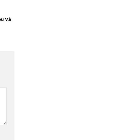
ệu Và