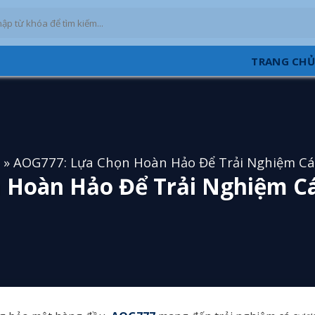
TRANG CH
»
AOG777: Lựa Chọn Hoàn Hảo Để Trải Nghiệm Cá
 Hoàn Hảo Để Trải Nghiệm C