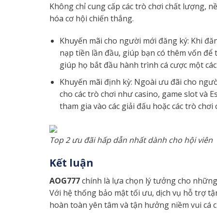
Không chỉ cung cấp các trò chơi chất lượng, 
hóa cơ hội chiến thắng.
Khuyến mãi cho người mới đăng ký: Khi đăn
nạp tiền lần đầu, giúp bạn có thêm vốn để 
giúp họ bắt đầu hành trình cá cược một cách
Khuyến mãi định kỳ: Ngoài ưu đãi cho ngườ
cho các trò chơi như casino, game slot và 
tham gia vào các giải đấu hoặc các trò chơi 
Top 2 ưu đãi hấp dẫn nhất dành cho hội viên
Kết luận
AOG777
chính là lựa chọn lý tưởng cho những 
Với hệ thống bảo mật tối ưu, dịch vụ hỗ trợ tậ
hoàn toàn yên tâm và tận hưởng niềm vui cá c