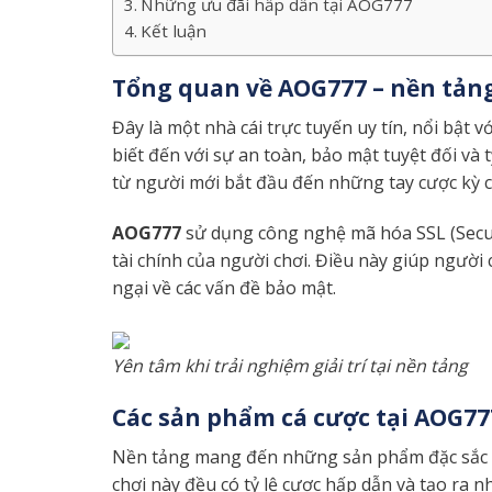
Những ưu đãi hấp dẫn tại AOG777
Kết luận
Tổng quan về AOG777 – nền tảng
Đây là một nhà cái trực tuyến uy tín, nổi bật 
biết đến với sự an toàn, bảo mật tuyệt đối và
từ người mới bắt đầu đến những tay cược kỳ 
AOG777
sử dụng công nghệ mã hóa SSL (Secure
tài chính của người chơi. Điều này giúp người
ngại về các vấn đề bảo mật.
Yên tâm khi trải nghiệm giải trí tại nền tảng
Các sản phẩm cá cược tại AOG77
Nền tảng mang đến những sản phẩm đặc sắc khá
chơi này đều có tỷ lệ cược hấp dẫn và tạo ra n