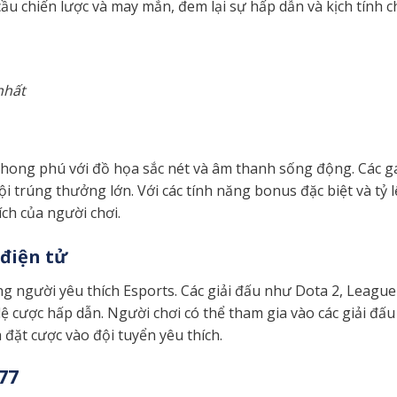
 cầu chiến lược và may mắn, đem lại sự hấp dẫn và kịch tính c
nhất
phong phú với đồ họa sắc nét và âm thanh sống động. Các 
ội trúng thưởng lớn. Với các tính năng bonus đặc biệt và tỷ l
ích của người chơi.
 điện tử
ng người yêu thích Esports. Các giải đấu như Dota 2, League
lệ cược hấp dẫn. Người chơi có thể tham gia vào các giải đấu
à đặt cược vào đội tuyển yêu thích.
77