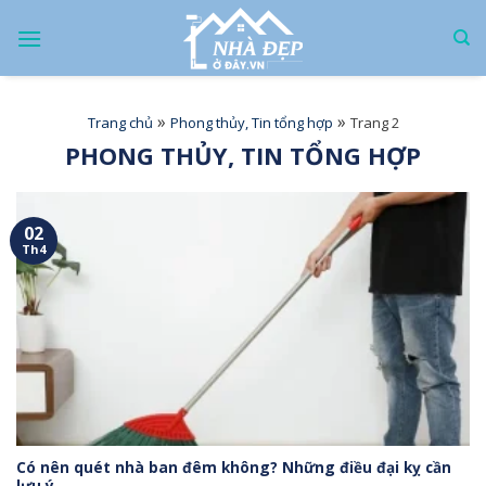
Skip
to
content
»
»
Trang chủ
Phong thủy, Tin tổng hợp
Trang 2
PHONG THỦY, TIN TỔNG HỢP
02
Th4
Có nên quét nhà ban đêm không? Những điều đại kỵ cần
lưu ý